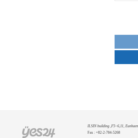
ILSIN building ,F5~6,11, Eunhaen
Fax : +82-2-784-5268