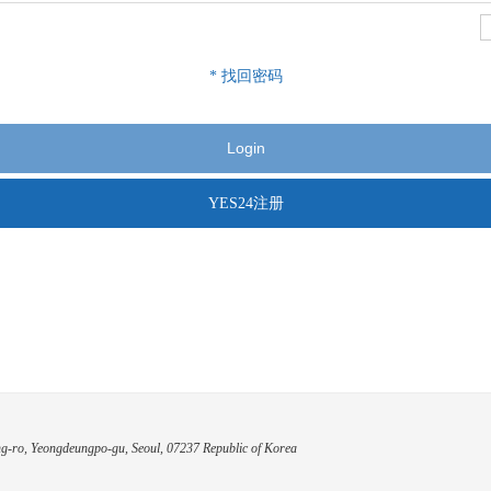
* 找回密码
YES24注册
g-ro, Yeongdeungpo-gu, Seoul, 07237 Republic of Korea