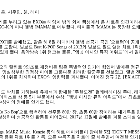
세훈, 시우민, 첸, 레이
를 누리고 있는 EXO는 태양계 밖의 외계 행성에서 온 새로운 인간이
EXO-K의 미니 앨범 [MAMA]로 데뷔했다. 타이틀곡 'MAMA'는 웅장
OXO]를 발매했고, 같은 해 8월 리패키지 앨범 선공개 곡인 '으르렁'이 공
다. 빌보드 Best K-POP Songs of 2013와 빌보드 월드 앨범 차트
있게 했다. 음악방송 1위 랭크는 물론, "엠넷 아시안 뮤직 어워드"에서 
오의 탈퇴로 9인조로 재정비된 팀은 폭발적인 인기에 힘입어 발매된 정규 2집의 타
께 명실상부한 최정상 아이돌 그룹다운 화려한 칼군무를 선보였고, 앨범 
의 1위를 차지하며 EXO의 영향력을 과시했다. 이어진 정규 2집 [EX'ACT
에도 박차를 가하는데 유재석과 함께한 "무한도전" 컬래버레이션 무대, 레
아티스트 상 등 5개 부문에서 수상, "엠넷 아시안 뮤직 어워드"에서 최초로
 수상자의 영예를 안기도 했다.
곡 'Ko Ko Bop'으로 컴백하여 선주문 80만 장, 초동 60만 장이라는 대
달성하며 성공적인 활동을 이어갔다. 2017년 12월에 발매된 겨울 스페셜 앨
nderdogs, MARZ Music, Kenzie 등의 히트 메이커들이 참여한 5집 [DON
후 각종 음원 차트 1위를 기록, 모든 수록곡을 차트에 줄 세우면서 여전한 인기를