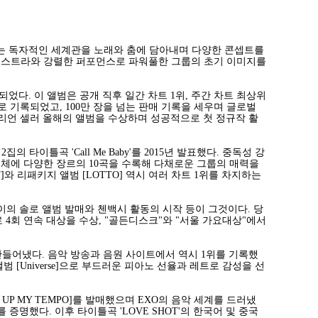
라는 독자적인 세계관을 노래와 춤에 담아내며 다양한 콘셉트를
한 오케스트라와 강렬한 퍼포먼스로 파워풀한 그룹의 초기 이미지를
개되었다. 이 앨범은 공개 직후 일간 차트 1위, 주간 차트 최상위
 1위로 기록되었고, 100만 장을 넘는 판매 기록을 세우며 글로벌
밀리언 셀러 올해의 앨범을 수상하며 성공적으로 첫 정규작 활
이틀곡 'Call Me Baby'를 2015년 발표했다. 중독성 강
전체에 다양한 장르의 10곡을 수록해 다채로운 그룹의 매력을
]와 리패키지 앨범 [LOTTO] 역시 여러 차트 1위를 차지하는
이의 솔로 앨범 발매와 첸백시 활동의 시작 등이 그것이다. 당
 4회 연속 대상을 수상, "골든디스크"와 "서울 가요대상"에서
기록을 만들어냈다. 음악 방송과 음원 사이트에서 역시 1위를 기록했
범 [Universe]으로 부드러운 피아노 선율과 레트로 감성을 선
`T MESS UP MY TEMPO]를 발매했으며 EXO의 음악 세계를 드러냈
 증명했다. 이후 타이틀곡 'LOVE SHOT'의 한국어 및 중국