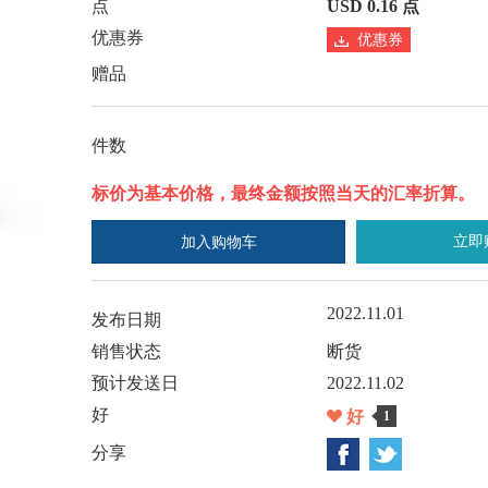
点
USD 0.16 点
优惠券
优惠券
赠品
件数
标价为基本价格，最终金额按照当天的汇率折算。
立即
加入购物车
2022.11.01
发布日期
销售状态
断货
预计发送日
2022.11.02
好
好
1
分享