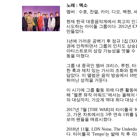
노래 : 엑소
멤버 : 수호, 찬열, 카이, 디오, 백현, 
현재 한국 대중음악계에서 최고의 인기
시도하는 아이돌 그룹이다. 2012년 
만들었다.
1년에 가까운 공백기 후 정규 1집 [X
권에 안착하면서 그룹의 인지도 상승을 도왔
아티스트로의 성장 가능성을 엿볼 수 
동을 마쳤다.
그룹 내 중국인 멤버 크리스, 루한, 타
한 훅과 재치 있는 가사의 조화와 함
담았다. 이 앨범은 음악 방송에서 18번
뛰어난 성적을 거둔다.
이 시기에 그룹 활동 외에 다른 활동
해 "멜론 뮤직 어워드"에서는 올해의 
의 대상까지, 가요계 역대 최다 대상
2017년 7월 [THE WAR]의 타이틀
고, 가온 차트에서도 3주 연속 1위를 
보여 팬들을 매료시켰다.
2018년 11월, LDN Noise, The U
다. 타이틀곡 'Tempo'는 발매 직 