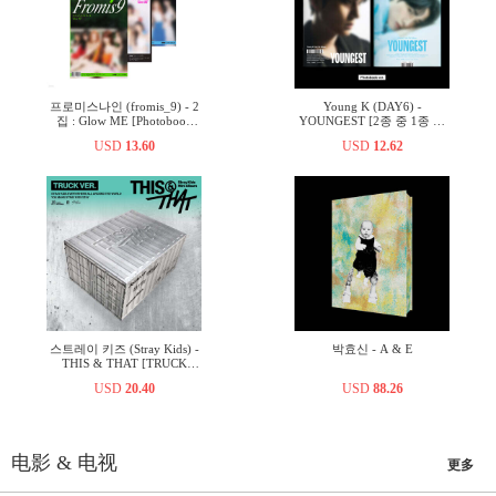
프로미스나인 (fromis_9) - 2
Young K (DAY6) -
집 : Glow ME [Photobook
YOUNGEST [2종 중 1종 랜
Ver.][3종 중 1종 랜덤발송]
덤발송]
USD
13.60
USD
12.62
스트레이 키즈 (Stray Kids) -
박효신 - A & E
THIS & THAT [TRUCK
VER.]
USD
20.40
USD
88.26
电影 & 电视
更多