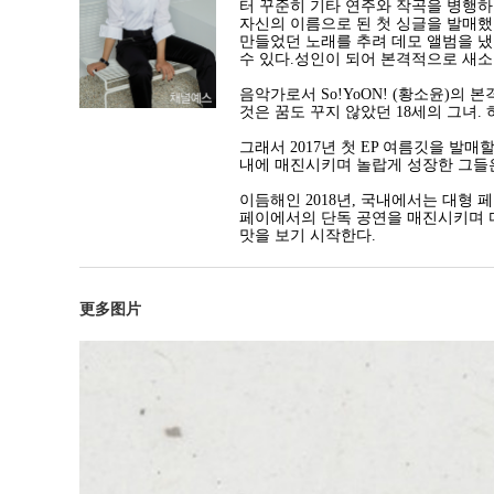
터 꾸준히 기타 연주와 작곡을 병행하
자신의 이름으로 된 첫 싱글을 발매했
만들었던 노래를 추려 데모 앨범을 냈
수 있다.성인이 되어 본격적으로 새
음악가로서 So!YoON! (황소윤)의
것은 꿈도 꾸지 않았던 18세의 그녀
그래서 2017년 첫 EP 여름깃을 발
내에 매진시키며 놀랍게 성장한 그들은
이듬해인 2018년, 국내에서는 대형
페이에서의 단독 공연을 매진시키며 다른
맛을 보기 시작한다.
更多图片