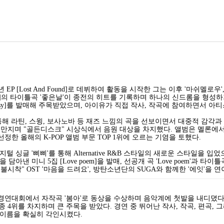
EP [Lost And Found]로 데뷔하여 활동을 시작한 그는 이후 '마쉬멜
Real]의 타이틀곡 '좋은날'이 종전의 히트를 기록하며 하나의 신드롬을 형성하
antasy]를 발매해 주목받았으며, 아이유가 직접 작사, 작곡에 참여하면서 
es]를 통해 라틴, 스윙, 보사노바 등 재즈 느낌의 곡을 선보이면서 대중적 감각과 
루만지며 "골든디스크" 시상식에서 음원 대상을 차지했다. 앨범은 멜론에서 
정한 올해의 K-POP 앨범 부문 TOP 1위에 오르는 기염을 토했다.
디지털 싱글 '삐삐'를 통해 Alternative R&B 스타일의 새로운 스타일을
낸 미니 5집 [Love poem]을 발매, 선공개 곡 'Love poem'과 타이틀
 불시착" OST '마음을 드려요', 방탄소년단의 SUGA와 함께한 '에잇'을 
악경연대회에서 자작곡 '봄아'로 동상을 수상하며 음악계에 첫발을 내디뎠다. 
 4위를 차지하며 큰 주목을 받았다. 경연 중 뛰어난 작사, 작곡, 편곡, 
 이름을 확실히 각인시켰다.