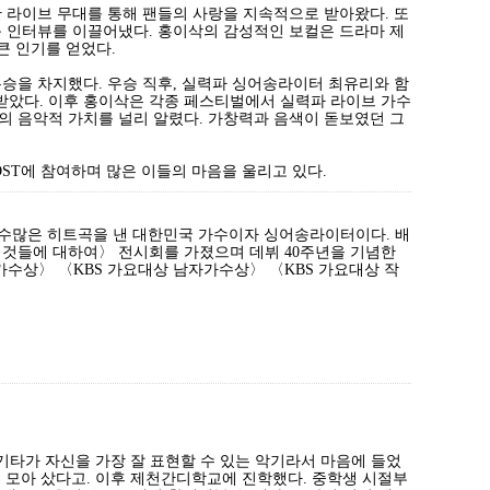
양한 라이브 무대를 통해 팬들의 사랑을 지속적으로 받아왔다. 또
운 인터뷰를 이끌어냈다. 홍이삭의 감성적인 보컬은 드라마 제
큰 인기를 얻었다.
 우승을 차지했다. 우승 직후, 실력파 싱어송라이터 최유리와 함
을 받았다. 이후 홍이삭은 각종 페스티벌에서 실력파 라이브 가수
 그의 음악적 가치를 널리 알렸다. 가창력과 음색이 돋보였던 그
등 OST에 참여하며 많은 이들의 마음을 울리고 있다.
 수많은 히트곡을 낸 대한민국 가수이자 싱어송라이터이다. 배
 것들에 대하여〉 전시회를 가졌으며 데뷔 40주년을 기념한
 가수상〉 〈KBS 가요대상 남자가수상〉 〈KBS 가요대상 작
기타가 자신을 가장 잘 표현할 수 있는 악기라서 마음에 들었
 모아 샀다고. 이후 제천간디학교에 진학했다. 중학생 시절부