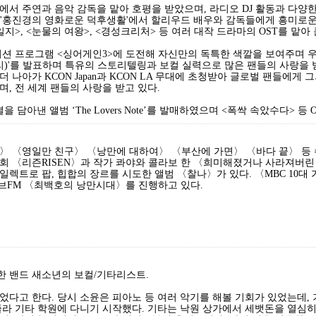
’에서 주연과 음악 감독을 맡아 호평을 받았으며, 라디오 DJ 활동과 다
vN '홍진경의 영화로운 덕후생활'에서 할리우드 배우와 감독들에게 흥미로
지>, <눈물의 여왕>, <경성크리처> 등 여러 대작 드라마의 OST를 맡아 
 오디션 프로그램 <싱어게인3>에 도전해 자신만의 독특한 색깔을 보여주며
최유리)'를 발표하며 특유의 스토리텔링과 보컬 실력으로 많은 팬들의 사랑
 나아가 KCON Japan과 KCON LA 무대에 초청받아 글로벌 팬들에게
, 전 세계 팬들의 사랑을 받고 있다.
을 담아낸 앨범 ‘The Lovers Note’를 발매하였으며 <폭싹 속았수다> 
야〉 〈영일만 친구〉 〈낭만에 대하여〉 〈부산에 가면〉 〈바다 끝〉 등
회 〈리즌RISEN〉과 작가 콰야와 콜라보 한 〈희미해졌거나 사라져버린
렉트로 팝, 힙합의 장르를 시도한 앨범 〈찰나〉가 있다. 〈MBC 10대
러브FM 〈최백호의 낭만시대〉를 진행하고 있다.
뷔한 밴드 새소년의 보컬/기타리스트.
었다고 한다. 당시 소윤은 피아노 등 여러 악기를 해볼 기회가 있었는데, 
졸라 기타 학원에 다니기 시작했다. 기타는 낙원 상가에서 세뱃돈을 열심히