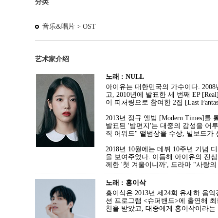
分类
音乐&唱片 >
OST
艺术家介绍
노래 : NULL
아이유는 대한민국의 가수이다. 2008년 
고, 2010년에 발표한 세 번째 EP [
이 피처링으로 참여한 2집 [Last F
2013년 정규 앨범 [Modern Tim
발표된 '밤편지'는 대중의 감성을 어
직 어워드" 앨범상을 수상, 빌보드가 선
2018년 10월에는 데뷔 10주년 기념 
을 보여주었다. 이듬해 아이유의 진심을 담아
께한 '첫 겨울이니까', 드라마 "사랑의
노래 : 홍이삭
홍이삭은 2013년 제24회 유재하 음
션 프로그램 <슈퍼밴드>에 출연해 최종
찬을 받았고, 대중에게 홍이삭이라는