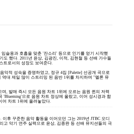
로우', 임슬옹과 호흡을 맞춘 '잔소리' 등으로 인기를 얻기 시작했
기도 했다. 2011년 윤상, 김광진, 이적, 김현철 등 선배 가수들
아티스트로서의 성장도 보여준다.
음악적 성숙을 증명하였고, 정규 4집 [Palette] 선공개 곡으로
역대 제일 많이 스트리밍 된 음반 1위를 차지하며 "멜론 뮤
 입었으며, 발매 즉시 모든 음원 차트 1위에 오르는 음원 퀸의 저력
곡 'Blueming'으로 음원 차트 정상에 올랐고, 이어 성시경과 함
연이어 차트 1위에 올려놓았다.
이후 꾸준한 음악 활동을 이어오던 그는 2019년 JTBC 오디
그리고 악기 연주 실력으로 윤상, 김종완 등 선배 뮤지션들의 극