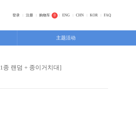
登录
注册
购物车
0
ENG
CHN
KOR
FAQ
主题活动
1종 랜덤 + 종이거치대]