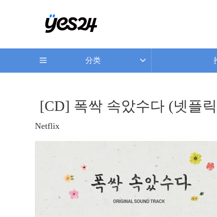
分类
[CD] 폭싹 속았수다 (넷플릭
Netflix