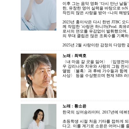
이후 그는 음악 영화 ‘다시 만난 날들
한, 유창한 영어 실력을 바탕으로 t
작진의 많은 사랑을 받아 <나의 해방일
2023년 홍이삭은 다시 한번 JTBC
께 작업한 '사랑은 하니까(Prod. 
로서의 면모를 유감없이 발휘했으며, 더
의 무대 클립은 많은 조회수를 기록하며
2025년 2월 사랑이란 감정의 다양한 결
노래 : 최백호
〈내 마음 갈 곳을 잃어〉 〈입영전
우 강리나와 치유와 사랑의 그림 전시
앨범 〈불혹〉과 후배 가수들과 함께 일
사상〉 등을 수상했으며 현재 SBS 
노래 : 황소윤
한국의 싱어송라이터. 2017년에 데
초등학생 시절 처음 기타를 접하게 되
다고. 이를 계기로 소윤은 어머니를 