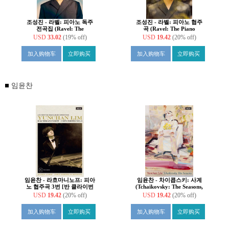
조성진 - 라벨: 피아노 독주
조성진 - 라벨: 피아노 협주
전곡집 (Ravel: The
곡 (Ravel: The Piano
Complete Solo Piano Works)
Concertos) [카세트테이프]
USD
33.02
(19% off)
USD
19.42
(20% off)
[카세트테이프]
加入购物车
立即购买
加入购物车
立即购买
임윤찬
임윤찬 - 라흐마니노프: 피아
임윤찬 - 차이콥스키: 사계
노 협주곡 3번 [반 클라이번
(Tchaikovsky: The Seasons,
콩쿠르 실황 녹음]
Op. 37a) [카세트테이프]
USD
19.42
(20% off)
USD
19.42
(20% off)
(Rachmaninov: Piano
Concerto Op.30) [카세트테
加入购物车
立即购买
加入购物车
立即购买
이프]