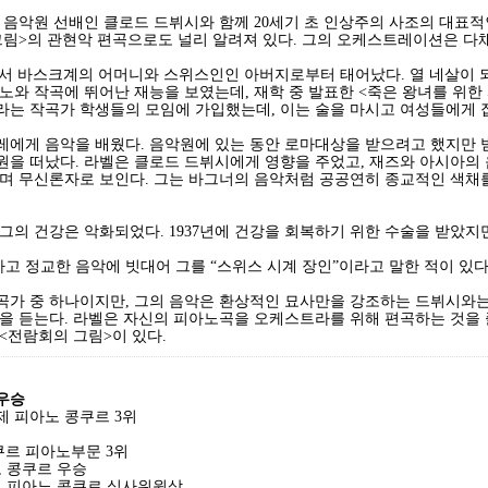
 음악원 선배인 클로드 드뷔시와 함께 20세기 초 인상주의 사조의 대표
그림>의 관현악 편곡으로도 널리 알려져 있다. 그의 오케스트레이션은 다
re에서 바스크계의 어머니와 스위스인인 아버지로부터 태어났다. 열 네살이
노와 작곡에 뛰어난 재능을 보였는데, 재학 중 발표한 <죽은 왕녀를 위한 
’라는 작곡가 학생들의 모임에 가입했는데, 이는 술을 마시고 여성들에게
레에게 음악을 배웠다. 음악원에 있는 동안 로마대상을 받으려고 했지만 
을 떠났다. 라벨은 클로드 드뷔시에게 영향을 주었고, 재즈와 아시아의 
며 무신론자로 보인다. 그는 바그너의 음악처럼 공공연히 종교적인 색채를
 그의 건강은 악화되었다. 1937년에 건강을 회복하기 위한 수술을 받았지
 정교한 음악에 빗대어 그를 “스위스 시계 장인”이라고 말한 적이 있다
곡가 중 하나이지만, 그의 음악은 환상적인 묘사만을 강조하는 드뷔시와는
을 듣는다. 라벨은 자신의 피아노곡을 오케스트라를 위해 편곡하는 것을 
<전람회의 그림>이 있다.
 우승
제 피아노 콩쿠르 3위
쿠르 피아노부문 3위
노 콩쿠르 우승
쇼팽 피아노 콩쿠르 심사위원상