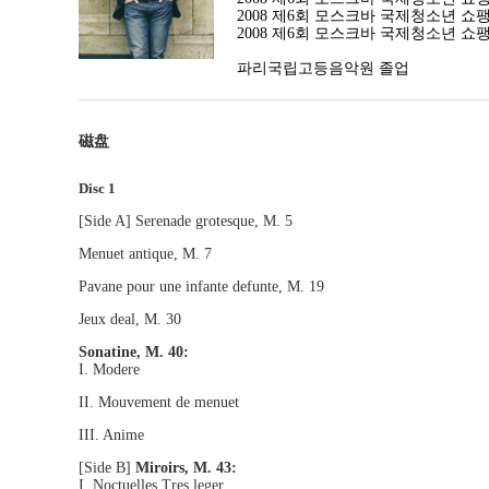
2008 제6회 모스크바 국제청소년 
2008 제6회 모스크바 국제청소년 쇼
파리국립고등음악원 졸업
磁盘
Disc 1
[Side A] Serenade grotesque, M. 5
Menuet antique, M. 7
Pavane pour une infante defunte, M. 19
Jeux deal, M. 30
Sonatine, M. 40:
I. Modere
II. Mouvement de menuet
III. Anime
[Side B]
Miroirs, M. 43:
I. Noctuelles.Tres leger