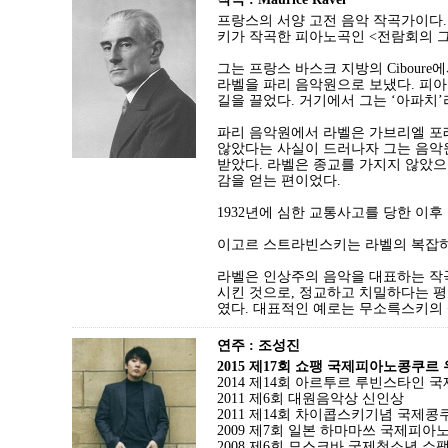
프랑스의 서양 고전 음악 작곡가이다.
키가 작곡한 피아노곡인 <전람회의 
그는 프랑스 바스크 지방의 Cibou
라벨을 파리 음악원으로 보냈다. 피아
길을 끌었다. 거기에서 그는 ‘아파치
파리 음악원에서 라벨은 가브리엘 포
않았다는 사실이 드러나자 그는 음악원
받았다. 라벨은 종교를 가지지 않았으
감을 얻는 편이었다.
1932년에 심한 교통사고를 당한 이후
이고르 스트라빈스키는 라벨의 복잡하고
라벨은 인상주의 음악을 대표하는 작
시킨 것으로, 정교하고 치밀하다는 평
였다. 대표적인 예로는 무소륵스키의 
연주 : 조성진
2015 제17회 쇼팽 국제피아노콩쿠르
2014 제14회 아르투르 루빈스타인 국
2011 제6회 대원음악상 신인상
2011 제14회 차이콥스키기념 국제콩
2009 제7회 일본 하마마쓰 국제피아
2008 제6회 모스크바 국제청소년 