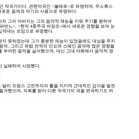
적인 작곡가이다. 관현악곡인 <볼레로>로 유명하며, 무소륵스
채로운 음색과 악기의 사용으로 유명하다.
 되자 그의 아버지는 그의 음악적 재능을 키워 주기를 원하여
파반느>, <현악 4중주곡 바장조>에서 새로운 경향을 보여 눈
 집적대는 모임으로 유명했다.
받지 못하였는데 그가 충분한 재능이 있었음에도 대상을 주지
음악, 그리고 유럽 전역의 민요와 스페인 음악에 많은 영향을
 부여한 음악을 싫어했으며, 대신 고대 야화에서 음악적 영
만 실패하여 사망했다.
.
 달리 프랑스 고전주의의 틀을 지키며 근대적인 감각을 발전
즐겨했으며, 의뢰를 받아 다른 작곡가의 곡을 편곡하기도 하