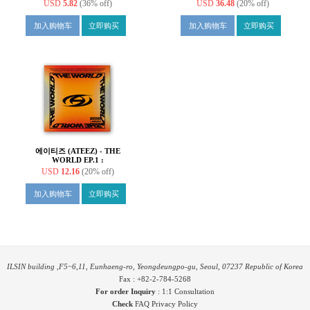
MOVEMENT [Digipak ver.]
MOVEMENT [SET]
USD
5.82
(36% off)
USD
36.48
(20% off)
[8종 중 랜덤발송]
加入购物车
立即购买
加入购物车
立即购买
에이티즈 (ATEEZ) - THE
WORLD EP.1 :
MOVEMENT [Z ver.]
USD
12.16
(20% off)
加入购物车
立即购买
ILSIN building ,F5~6,11, Eunhaeng-ro, Yeongdeungpo-gu, Seoul, 07237 Republic of Korea
Fax : +82-2-784-5268
For order Inquiry
:
1:1 Consultation
Check
FAQ
Privacy Policy