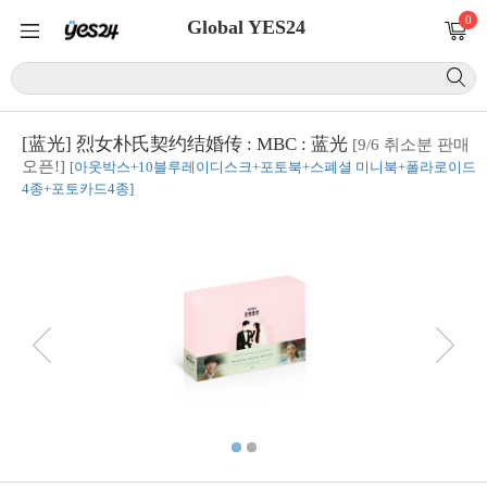
0
Global YES24
[蓝光] 烈女朴氏契约结婚传 : MBC : 蓝光
[9/6 취소분 판매
오픈!]
[아웃박스+10블루레이디스크+포토북+스폐셜 미니북+폴라로이드
4종+포토카드4종]