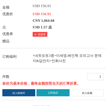
USD 156.91
金额
优惠价
USD 156.91
CNY 1,064.68
点
USD 1.57 点
优惠券
优惠券
赠品
+네컷포토3종+이세영,배인혁 모의고사 문제
订购福利
지&답안지+인화사진
件数
标价为基本价格，最终金额按照当天的汇率折算。
立即购买
加入购物车
加入收藏