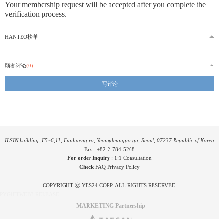
Your membership request will be accepted after you complete the
verification process.
HANTEO榜单
顾客评论
(0)
写评论
ILSIN building ,F5~6,11, Eunhaeng-ro, Yeongdeungpo-gu, Seoul, 07237 Republic of Korea
Fax : +82-2-784-5268
For order Inquiry
:
1:1 Consultation
Check
FAQ
Privacy Policy
COPYRIGHT ⓒ YES24 CORP. ALL RIGHTS RESERVED.
PYGIFTWEB3 RELEASE
MARKETING Partnership