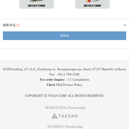
顾客评论
(0)
写评论
ILSIN building ,F5~6,11, Eunhaeng-ro, Yeongdeungpo-gu, Seoul, 07237 Republic of Korea
Fax : +82-2-784-5268
For order Inquiry
:
1:1 Consultation
Check
FAQ
Privacy Policy
COPYRIGHT ⓒ YES24 CORP. ALL RIGHTS RESERVED.
PYGIFTWEB3 RELEASE
MARKETING Partnership
RANKING Partnership