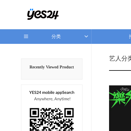
分类
艺人分
Recently Viewed Product