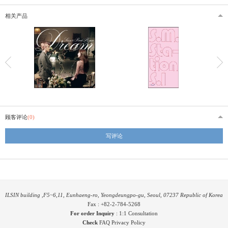
相关产品
顾客评论
(0)
写评论
ILSIN building ,F5~6,11, Eunhaeng-ro, Yeongdeungpo-gu, Seoul, 07237 Republic of Korea
Fax : +82-2-784-5268
For order Inquiry
:
1:1 Consultation
Check
FAQ
Privacy Policy