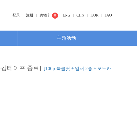
登录
注册
购物车
0
ENG
CHN
KOR
FAQ
主题活动
마스킹테이프 종료]
[100p 북클릿 + 엽서 2종 + 포토카