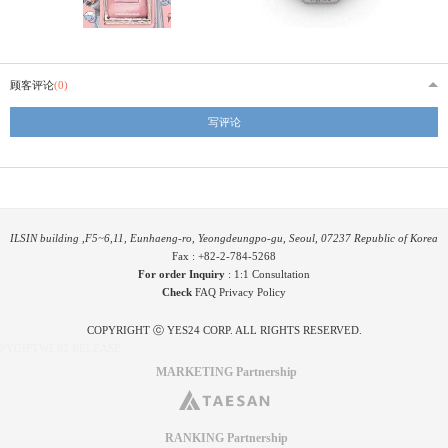
顾客评论
(0)
写评论
ILSIN building ,F5~6,11, Eunhaeng-ro, Yeongdeungpo-gu, Seoul, 07237 Republic of Korea
Fax : +82-2-784-5268
For order Inquiry
:
1:1 Consultation
Check
FAQ
Privacy Policy
COPYRIGHT ⓒ YES24 CORP. ALL RIGHTS RESERVED.
PYGIFTWEB2 RELEASE
MARKETING Partnership
RANKING Partnership