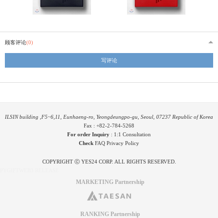
顾客评论
(0)
写评论
ILSIN building ,F5~6,11, Eunhaeng-ro, Yeongdeungpo-gu, Seoul, 07237 Republic of Korea
Fax : +82-2-784-5268
For order Inquiry
:
1:1 Consultation
Check
FAQ
Privacy Policy
COPYRIGHT ⓒ YES24 CORP. ALL RIGHTS RESERVED.
PYGIFTWEB3 RELEASE
MARKETING Partnership
RANKING Partnership