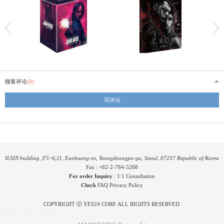
顾客评论
(0)
写评论
ILSIN building ,F5~6,11, Eunhaeng-ro, Yeongdeungpo-gu, Seoul, 07237 Republic of Korea
Fax : +82-2-784-5268
For order Inquiry
:
1:1 Consultation
Check
FAQ
Privacy Policy
COPYRIGHT ⓒ YES24 CORP. ALL RIGHTS RESERVED.
PYGIFTWEB2 RELEASE