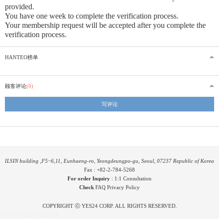
provided
.
You have one week to complete the verification process.
Your membership request will be accepted after you complete the
verification process.
HANTEO榜单
顾客评论
(0)
写评论
ILSIN building ,F5~6,11, Eunhaeng-ro, Yeongdeungpo-gu, Seoul, 07237 Republic of Korea
Fax : +82-2-784-5268
For order Inquiry
:
1:1 Consultation
Check
FAQ
Privacy Policy
COPYRIGHT ⓒ YES24 CORP. ALL RIGHTS RESERVED.
PYGIFTWEB2 RELEASE