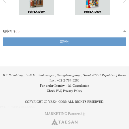
顾客评论
(0)
写评论
ILSIN building ,F5~6,11, Eunhaeng-ro, Yeongdeungpo-gu, Seoul, 07237 Republic of Korea
Fax : +82-2-784-5268
For order Inquiry
:
1:1 Consultation
Check
FAQ
Privacy Policy
COPYRIGHT ⓒ YES24 CORP. ALL RIGHTS RESERVED.
PYGIFTWEB3 RELEASE
MARKETING Partnership