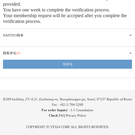
provided
.
You have one week to complete the verification process.
Your membership request will be accepted after you complete the
verification process.
HANTEO榜单
顾客评论
(0)
写评论
ILSIN building ,F5~6,11, Eunhaeng-ro, Yeongdeungpo-gu, Seoul, 07237 Republic of Korea
Fax : +82-2-784-5268
For order Inquiry
:
1:1 Consultation
Check
FAQ
Privacy Policy
COPYRIGHT ⓒ YES24 CORP. ALL RIGHTS RESERVED.
PYGIFTWEB1 RELEASE