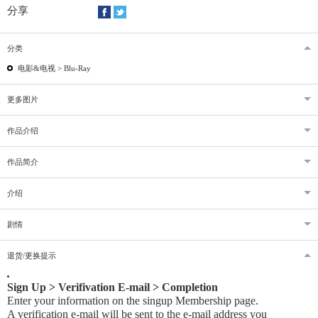
分享
分类
电影&电视 >
Blu-Ray
更多图片
作品介绍
作品简介
介绍
剧情
退货/更换提示
Sign Up > Verifivation E-mail > Completion
Enter your information on the singup Membership page.
A verification e-mail will be sent to the e-mail address you