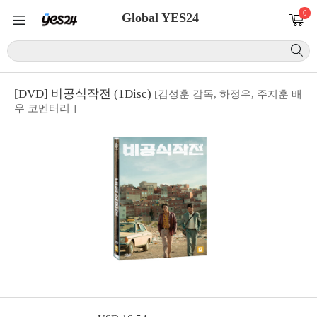
0
Global YES24
[DVD] 비공식작전 (1Disc)
[김성훈 감독, 하정우, 주지훈 배
우 코멘터리 ]