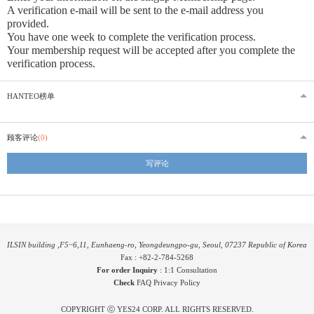
A verification e-mail will be sent to the e-mail address you
provided
.
You have one week to complete the verification process.
Your membership request will be accepted after you complete the
verification process.
HANTEO榜单
顾客评论
(0)
写评论
ILSIN building ,F5~6,11, Eunhaeng-ro, Yeongdeungpo-gu, Seoul, 07237 Republic of Korea
Fax : +82-2-784-5268
For order Inquiry
:
1:1 Consultation
Check
FAQ
Privacy Policy
COPYRIGHT ⓒ YES24 CORP. ALL RIGHTS RESERVED.