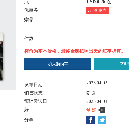
点
USD 0.26 点
优惠券
优惠券
赠品
件数
标价为基本价格，最终金额按照当天的汇率折算。
立即
加入购物车
2025.04.02
发布日期
销售状态
断货
预计发送日
2025.04.03
好
好
0
分享