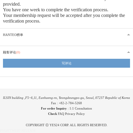
provided
.
You have one week to complete the verification process.
Your membership request will be accepted after you complete the
verification process.
HANTEO榜单
顾客评论
(0)
写评论
ILSIN building ,F5~6,11, Eunhaeng-ro, Yeongdeungpo-gu, Seoul, 07237 Republic of Korea
Fax : +82-2-784-5268
For order Inquiry
:
1:1 Consultation
Check
FAQ
Privacy Policy
COPYRIGHT ⓒ YES24 CORP. ALL RIGHTS RESERVED.
PYGIFTWEB3 RELEASE