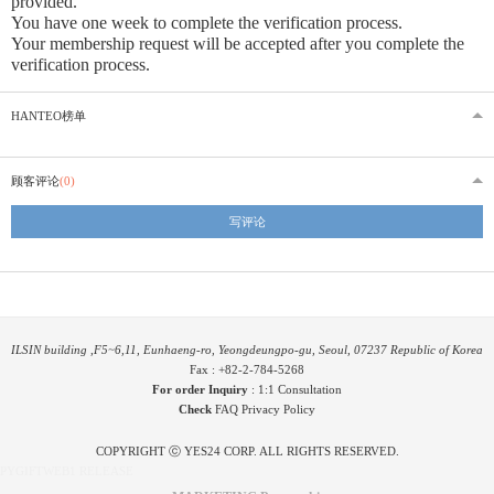
provided
.
You have one week to complete the verification process.
Your membership request will be accepted after you complete the
verification process.
HANTEO榜单
顾客评论
(0)
写评论
ILSIN building ,F5~6,11, Eunhaeng-ro, Yeongdeungpo-gu, Seoul, 07237 Republic of Korea
Fax : +82-2-784-5268
For order Inquiry
:
1:1 Consultation
Check
FAQ
Privacy Policy
COPYRIGHT ⓒ YES24 CORP. ALL RIGHTS RESERVED.
PYGIFTWEB1 RELEASE