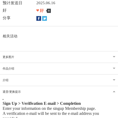
预计发送日
2025.06.16
好
好
0
分享
相关活动
更多图片
作品介绍
介绍
退货/更换提示
Sign Up > Verifivation E-mail > Completion
Enter your information on the singup Membership page.
A verification e-mail will be sent to the e-mail address you