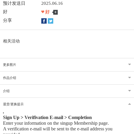
预计发送日
2025.06.16
好
好
0
分享
相关活动
更多图片
作品介绍
介绍
退货/更换提示
Sign Up > Verifivation E-mail > Completion
Enter your information on the singup Membership page.
A verification e-mail will be sent to the e-mail address you