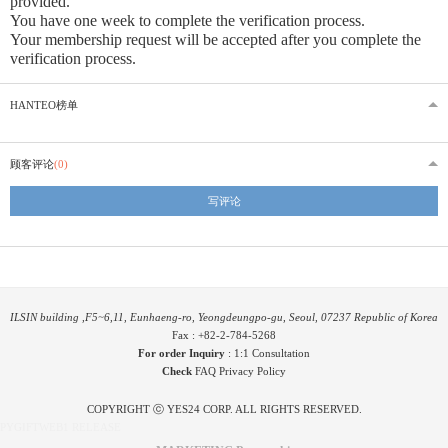
provided
.
You have one week to complete the verification process.
Your membership request will be accepted after you complete the
verification process.
HANTEO榜单
顾客评论
(0)
写评论
ILSIN building ,F5~6,11, Eunhaeng-ro, Yeongdeungpo-gu, Seoul, 07237 Republic of Korea
Fax : +82-2-784-5268
For order Inquiry
:
1:1 Consultation
Check
FAQ
Privacy Policy
COPYRIGHT ⓒ YES24 CORP. ALL RIGHTS RESERVED.
PYGIFTWEB1 RELEASE