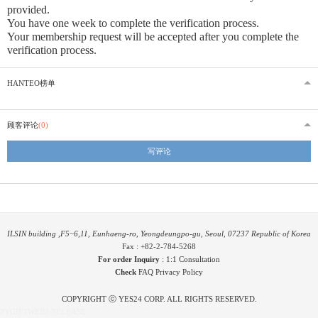
provided
.
You have one week to complete the verification process.
Your membership request will be accepted after you complete the
verification process.
HANTEO榜单
顾客评论
(0)
写评论
ILSIN building ,F5~6,11, Eunhaeng-ro, Yeongdeungpo-gu, Seoul, 07237 Republic of Korea
Fax : +82-2-784-5268
For order Inquiry
:
1:1 Consultation
Check
FAQ
Privacy Policy
COPYRIGHT ⓒ YES24 CORP. ALL RIGHTS RESERVED.
PYGIFTWEB3 RELEASE