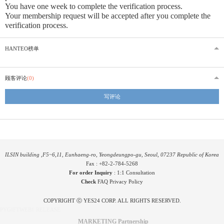
You have one week to complete the verification process.
Your membership request will be accepted after you complete the
verification process.
HANTEO榜单
顾客评论
(0)
写评论
ILSIN building ,F5~6,11, Eunhaeng-ro, Yeongdeungpo-gu, Seoul, 07237 Republic of Korea
Fax : +82-2-784-5268
For order Inquiry
:
1:1 Consultation
Check
FAQ
Privacy Policy
COPYRIGHT ⓒ YES24 CORP. ALL RIGHTS RESERVED.
PYGIFTWEB1 RELEASE
MARKETING Partnership