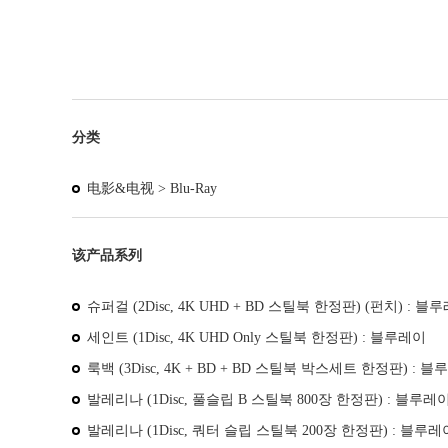
分类
电影&电视 >
Blu-Ray
该产品系列
슈퍼걸 (2Disc, 4K UHD + BD 스틸북 한정판) (펀치) : 블
세인트 (1Disc, 4K UHD Only 스틸북 한정판) : 블루레이
룩백 (3Disc, 4K + BD + BD 스틸북 박스세트 한정판) : 
발레리나 (1Disc, 풀슬립 B 스틸북 800장 한정판) : 블루레
발레리나 (1Disc, 쿼터 슬립 스틸북 200장 한정판) : 블루레