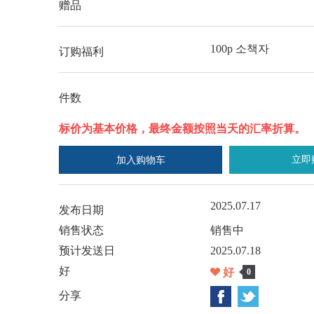
赠品
100p 소책자
订购福利
件数
标价为基本价格，最终金额按照当天的汇率折算。
立即
加入购物车
2025.07.17
发布日期
销售状态
销售中
预计发送日
2025.07.18
好
好
0
分享