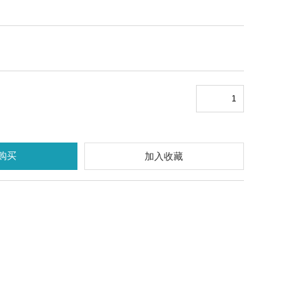
购买
加入收藏