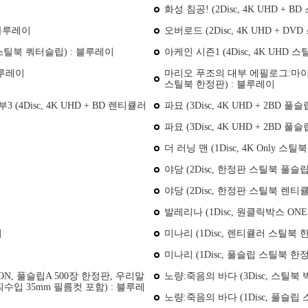
화성 침공! (2Disc, 4K UHD + 
 블루레이
오버로드 (2Disc, 4K UHD + D
점 스틸북 쿼터슬립) : 블루레이
아케인 시즌1 (4Disc, 4K UHD
블루레이
마리오 푸조의 대부 에필로그:마이클 콜
스틸북 한정판) : 블루레이
Disc, 4K UHD + BD 렌티큘러
파묘 (3Disc, 4K UHD + 2BD 풀
파묘 (3Disc, 4K UHD + 2BD 풀
더 러닝 맨 (1Disc, 4K Only 스
야당 (2Disc, 한정판 스틸북 풀슬립
야당 (2Disc, 한정판 스틸북 렌티
발레리나 (1Disc, 원클릭박스 ONE
이
미나리 (1Disc, 렌티큘러 스틸북 
미나리 (1Disc, 풀슬립 스틸북 한
ION, 풀슬립A 500장 한정판, 우리말
노량:죽음의 바다 (3Disc, 스틸북
직수입 35mm 필름컷 포함) : 블루레
노량:죽음의 바다 (1Disc, 풀슬립 