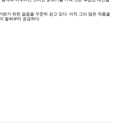
가받기 위한 걸음을 꾸준히 걷고 있다. 아직 그리 많은 작품을
습이 벌써부터 궁금하다.