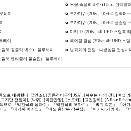
노량:죽음의 바다 (1Disc, 렌티큘
 블루레이
모가디슈 (2Disc, 4K+BD 컬렉
레이
모가디슈 (2Disc, 4K+BD 풀슬립
레이
미키 17 (2Disc, 4K UHD 스틸
블루레이
헤어질 결심 (3Disc, 4K UHD 스
 스틸북 원클릭 박스) : 블루레이
범죄와의 전쟁 : 나쁜놈들 전성시대 (
점 스틸북 렌티큘러 풀슬립) : 블루레이
로 데뷔했다. [3인조], [공동경비구역 JSA], [복수는 나의 것], [여섯 개
지만 괜찮아], [박쥐], [파란만장], [스토커], [고진감래], [A Rose Rebor
지은 책으로 『박찬욱의 몽타주』 『박찬욱의 오마주』 『박쥐 각본』 『아
없다』 『아가씨 아카입』 『미쓰 홍당무 각본집』 『아가씨 가까이』 『