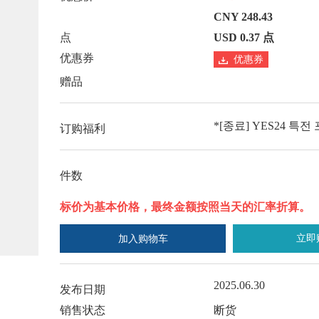
CNY 248.43
点
USD 0.37 点
优惠券
优惠券
赠品
*[종료] YES24 특전
订购福利
件数
标价为基本价格，最终金额按照当天的汇率折算。
立即
加入购物车
2025.06.30
发布日期
销售状态
断货