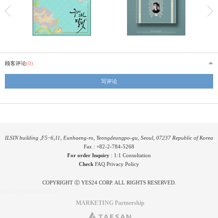
顾客评论
(0)
写评论
ILSIN building ,F5~6,11, Eunhaeng-ro, Yeongdeungpo-gu, Seoul, 07237 Republic of Korea
Fax : +82-2-784-5268
For order Inquiry
:
1:1 Consultation
Check
FAQ
Privacy Policy
COPYRIGHT ⓒ YES24 CORP. ALL RIGHTS RESERVED.
PYGIFTWEB3 RELEASE
MARKETING Partnership