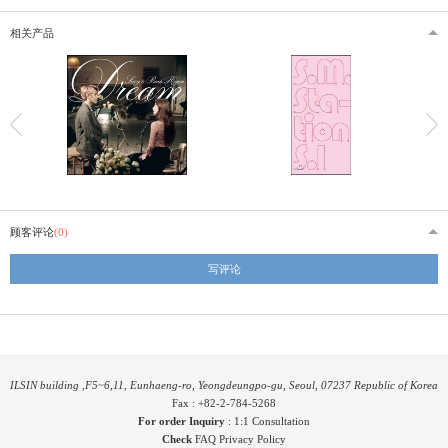
相关产品
顾客评论
(0)
写评论
ILSIN building ,F5~6,11, Eunhaeng-ro, Yeongdeungpo-gu, Seoul, 07237 Republic of Korea
Fax : +82-2-784-5268
For order Inquiry
:
1:1 Consultation
Check
FAQ
Privacy Policy