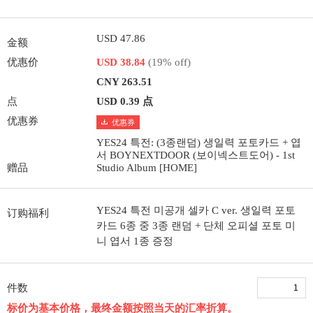
USD 47.86
金额
优惠价
USD 38.84
(19% off)
CNY 263.51
点
USD 0.39 点
优惠券
优惠券
YES24 특전: (3종랜덤) 생일력 포토카드 + 엽
서 BOYNEXTDOOR (보이넥스트도어) - 1st
赠品
Studio Album [HOME]
YES24 특전 미공개 셀카 C ver. 생일력 포토
订购福利
카드 6종 중 3종 랜덤 + 단체 오피셜 포토 미
니 엽서 1종 증정
件数
标价为基本价格，最终金额按照当天的汇率折算。