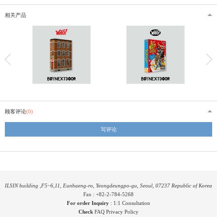
相关产品
顾客评论
(0)
写评论
ILSIN building ,F5~6,11, Eunhaeng-ro, Yeongdeungpo-gu, Seoul, 07237 Republic of Korea
Fax : +82-2-784-5268
For order Inquiry
:
1:1 Consultation
Check
FAQ
Privacy Policy