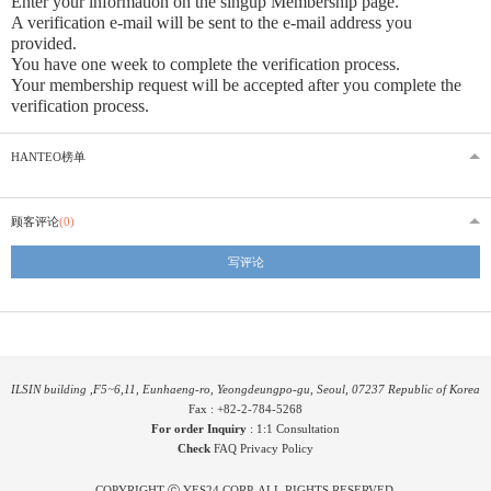
Enter your information on the singup Membership page.
A verification e-mail will be sent to the e-mail address you
provided
.
You have one week to complete the verification process.
Your membership request will be accepted after you complete the
verification process.
HANTEO榜单
顾客评论
(0)
写评论
ILSIN building ,F5~6,11, Eunhaeng-ro, Yeongdeungpo-gu, Seoul, 07237 Republic of Korea
Fax : +82-2-784-5268
For order Inquiry
:
1:1 Consultation
Check
FAQ
Privacy Policy
COPYRIGHT ⓒ YES24 CORP. ALL RIGHTS RESERVED.