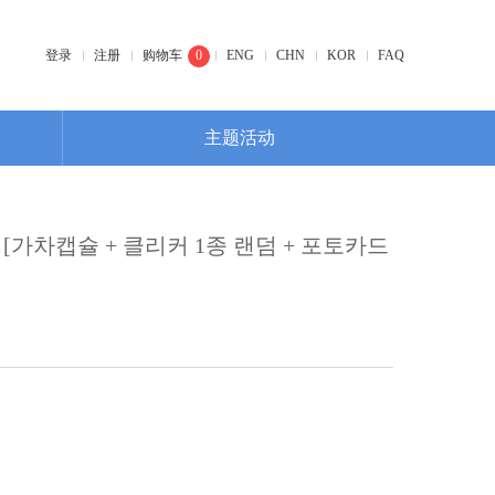
登录
注册
购物车
0
ENG
CHN
KOR
FAQ
主题活动
E
[가차캡슐 + 클리커 1종 랜덤 + 포토카드