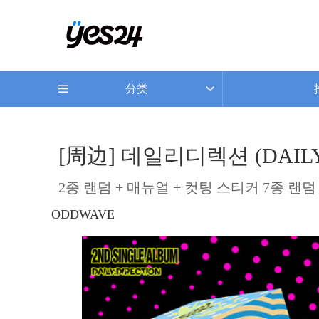
分类
[周边] 데일리디렉션 (DAILY:
2종 랜덤 + 매뉴얼 + 컷팅 스티커 7종 랜덤 
ODDWAVE