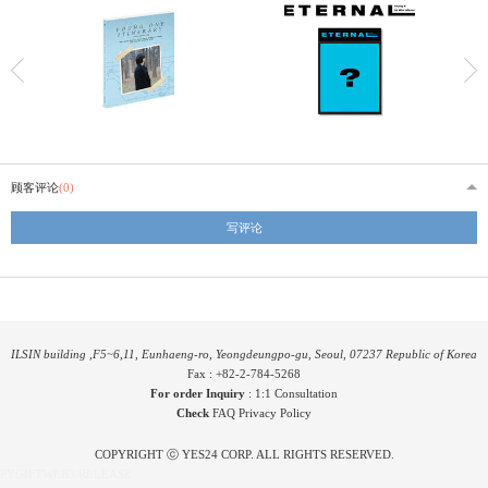
顾客评论
(0)
写评论
ILSIN building ,F5~6,11, Eunhaeng-ro, Yeongdeungpo-gu, Seoul, 07237 Republic of Korea
Fax : +82-2-784-5268
For order Inquiry
:
1:1 Consultation
Check
FAQ
Privacy Policy
COPYRIGHT ⓒ YES24 CORP. ALL RIGHTS RESERVED.
PYGIFTWEB3 RELEASE