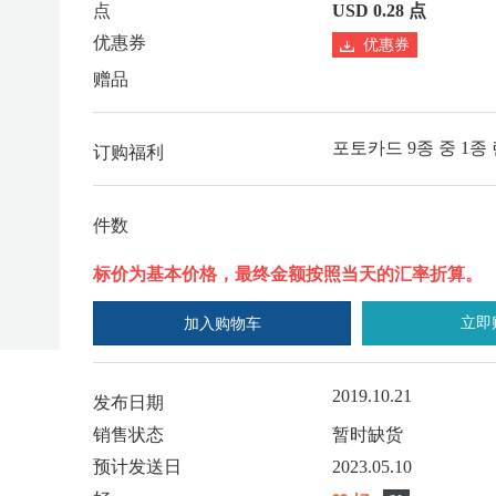
点
USD 0.28 点
优惠券
优惠券
赠品
포토카드 9종 중 1종
订购福利
件数
标价为基本价格，最终金额按照当天的汇率折算。
立即
加入购物车
2019.10.21
发布日期
销售状态
暂时缺货
预计发送日
2023.05.10