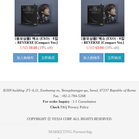
[응모상품] 엑소 (EXO) - 8집
[응모상품] 엑소 (EXO) - 8집
: REVERXE [Compact Ver.]
: REVERXE [Compact Ver.]
[6종 중 1종 랜덤발송]
[6종 SET]
USD
10.66
(19% off)
USD
63.94
(19% off)
加入购物车
立即购买
加入购物车
立即购买
ILSIN building ,F5~6,11, Eunhaeng-ro, Yeongdeungpo-gu, Seoul, 07237 Republic of Korea
Fax : +82-2-784-5268
For order Inquiry
:
1:1 Consultation
Check
FAQ
Privacy Policy
COPYRIGHT ⓒ YES24 CORP. ALL RIGHTS RESERVED.
PYGIFTWEB2 RELEASE
MARKETING Partnership