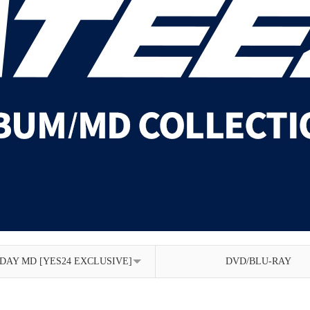
DAY MD [YES24 EXCLUSIVE]
DVD/BLU-RAY