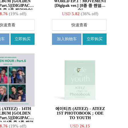
ALBUM [GOLDEN
WORLD EP.1 : MOVEMENT
Part.5][DIGIPACK
[Digipak ver.] [8종 중 랜덤발
8종 중 1종 랜덤발송]
송]
8.76
(19% off)
USD
5.82
(36% off)
快速查看
快速查看
物车
立即购买
加入购物车
立即购买
TEEZ) - 14TH
에이티즈 (ATEEZ) - ATEEZ
ALBUM [GOLDEN
1ST PHOTOBOOK ; ODE
Part.5][DIGIPACK
TO YOUTH
R.][4종 중 1종 랜덤
8.76
(19% off)
USD
26.15
발송]