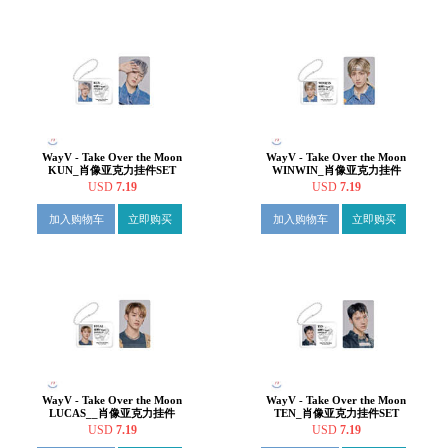
WayV - Take Over the Moon
WayV - Take Over the Moon
KUN_肖像亚克力挂件SET
WINWIN_肖像亚克力挂件
SET
USD
7.19
USD
7.19
加入购物车
立即购买
加入购物车
立即购买
WayV - Take Over the Moon
WayV - Take Over the Moon
LUCAS__肖像亚克力挂件
TEN_肖像亚克力挂件SET
SET
USD
7.19
USD
7.19