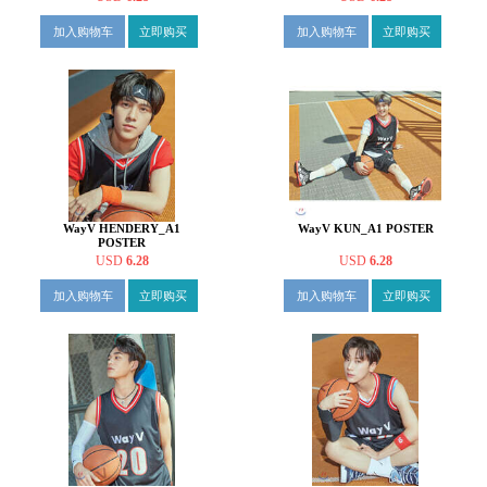
加入购物车
立即购买
加入购物车
立即购买
WayV HENDERY_A1
WayV KUN_A1 POSTER
POSTER
USD
6.28
USD
6.28
加入购物车
立即购买
加入购物车
立即购买