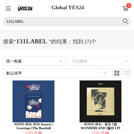
0
Global YES24
131LABEL
搜索“
”的结果：找到 (7)个
비아이 (B.I) 2026 Season's
비아이 (B.I) - 정규 3집
Greetings [The Baseball
WONDERLAND [컬러 LP]
Camp 2026]
USD
27.98
USD
37.86